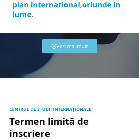
plan international,oriunde in
lume.
Vezi mai mult
CENTRUL DE STUDII INTERNAȚIONALE
Termen limită de
inscriere