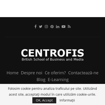
Home
Despre noi
Ce oferim?
Contactează-ne
Blog
E-Learning
@2020 - Toate drepturile rezervate centrofis.ro. Site
Folosim cookie pentru analiza traficului pe site. Utilizând
realizat de
Grozanet Web Design
.
acest site, acceptați modul în care utilizăm cookie-urile.
OK, Accept
Informații